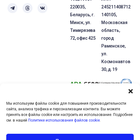
220035,
245211408712
Беларусь, г.
140105,
Минск, ул.
Московская
Тимирязева
область,
72, офис 425
город
Раменское,
ул.
Космонавтов
30, д.19
Мы используем файлы cookie для повышения производительности
сайта, анализа трафика и персонализации контента. Вы можете
OTEXE.COM использует файлы
cookie
для персонализации сервисов
принять все файлы cookie или настроить их использование. Подробнее
и повышения удобства пользования сайтом. Если вы не хотите
см. в нашей
Политике использования файлов cookie
.
использовать файлы cookie, отключите их в настройках браузера.